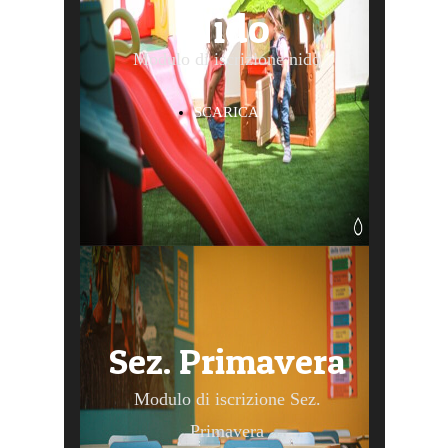
Nido
Modulo di iscrizione nido
SCARICA
Sez. Primavera
Modulo di iscrizione Sez.
Primavera