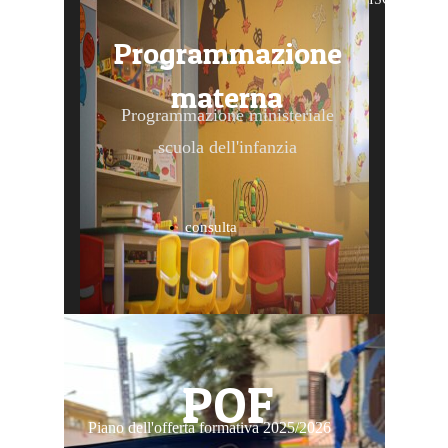
Programmazione
materna
Programmazione ministeriale
scuola dell'infanzia
consulta
POF
Piano dell'offerta formativa 2025/2026